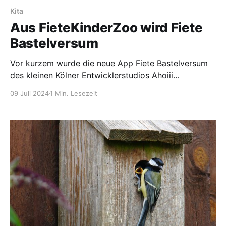
Kita
Aus FieteKinderZoo wird Fiete
Bastelversum
Vor kurzem wurde die neue App Fiete Bastelversum
des kleinen Kölner Entwicklerstudios Ahoiii
Entertainment herausgebracht. Sie ersetzt die Fiete
09 Juli 2024
1 Min. Lesezeit
KinderZoo-App, die in den letzten Jahren nicht mehr
ganz reibungslos lief. Die neue App überzeugt mit
einem liebevollen und ruhigen Design. Während bei
Fiete KinderZoo nur eine Umgebung gestaltet werden