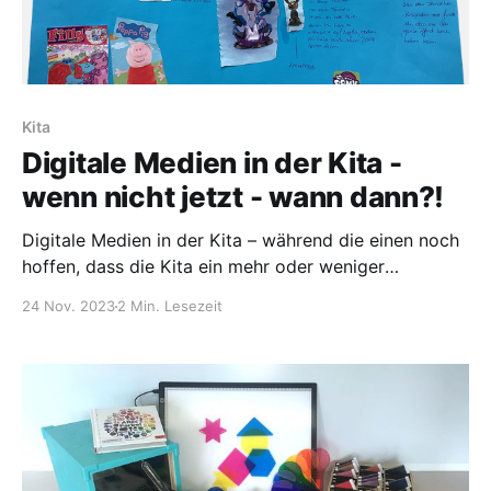
Kita
Digitale Medien in der Kita -
wenn nicht jetzt - wann dann?!
Digitale Medien in der Kita – während die einen noch
hoffen, dass die Kita ein mehr oder weniger
digitalfreier Raum bleibt, fragen sich die anderen, wie
24 Nov. 2023
2 Min. Lesezeit
die Digitalisierung sinnvoll und strukturiert mit allen
Beteiligten (Erzieherinnen und Erzieher, Eltern,
Kindern und auch Trägern) gelingen kann. Auch wenn
es für Kitakinder bisher noch