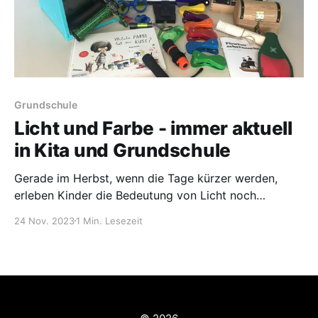
Grundschule
Licht und Farbe - immer aktuell
in Kita und Grundschule
Gerade im Herbst, wenn die Tage kürzer werden,
erleben Kinder die Bedeutung von Licht noch
intensiver. Ohne Licht gibt es keine Farben und auch
24 Nov. 2023
1 Min. Lesezeit
keinen Schatten. Doch wie können meine Kinder
diese optischen und ästhetischen Phänomene mit
allen Sinnen erleben? Das Medienzentrum Steinfurt
hat eine Bildungskiste zum Thema zusammengestellt,
mit