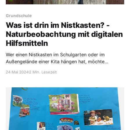
Grundschule
Was ist drin im Nistkasten? -
Naturbeobachtung mit digitalen
Hilfsmitteln
Wer einen Nistkasten im Schulgarten oder im
Außengelände einer Kita hängen hat, möchte
gemeinsam mit den Kindern die Vogelwelt
24 Mai 2024
2 Min. Lesezeit
erforschen. Was machen die Vögel zu bestimmten
Jahreszeiten? Welche Vögel brüten überhaupt im
Nistkasten? Oft sind es Meisen, die übliche
Nistkästen annehmen. Aber was passiert drinnen im
gut geschützten Häuschen? Ist