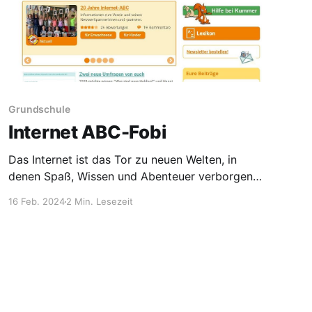
Grundschule
Internet ABC-Fobi
Das Internet ist das Tor zu neuen Welten, in
denen Spaß, Wissen und Abenteuer verborgen
liegen. Kinder bewegen sich bereits teils vor
16 Feb. 2024
2 Min. Lesezeit
der Grundschule online und setzen dabei
verschiedenste Medien ein, um zu spielen, zu
chatten oder ihren Vorbildern zu folgen.
Während der Grundschulzeit steigen viele
Kinder auch in die