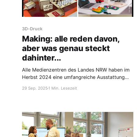
3D-Druck
Making: alle reden davon,
aber was genau steckt
dahinter...
Alle Medienzentren des Landes NRW haben im
Herbst 2024 eine umfangreiche Ausstattung
mit neuen Geräten wie Lasercutter,
29 Sep. 2025
1 Min. Lesezeit
Stickmaschine, 3D-Drucker und Plotter
bekommen. Auch wurde bereits vorhandene
Technik im Audio/Videobereich ebenso wie im
Feld der Robotik deutlich erweitert und
aktualisiert. Das sind nun die DMP, die Digital
Making Places.