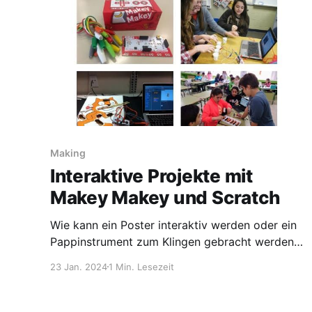
offiziell und hob in seiner Rede
Making
Interaktive Projekte mit
Makey Makey und Scratch
Wie kann ein Poster interaktiv werden oder ein
Pappinstrument zum Klingen gebracht werden?
In diesem praxisorientierten Workshop stellen
23 Jan. 2024
1 Min. Lesezeit
wir die Platine Makey Makey vor und ihre
Einsatzmöglichkeiten in Kombination mit
Scratch. Neben dem Kennenlernen des Makey