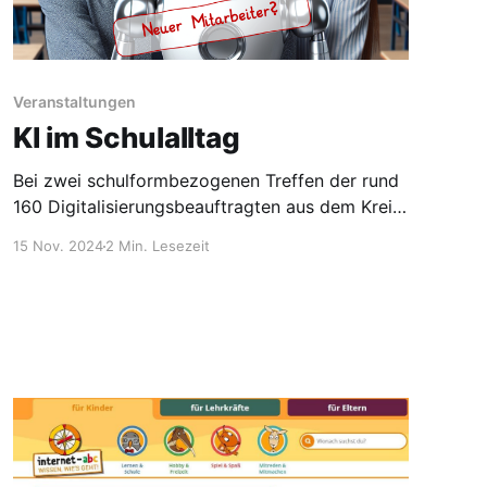
Veranstaltungen
KI im Schulalltag
Bei zwei schulformbezogenen Treffen der rund
160 Digitalisierungsbeauftragten aus dem Kreis
Steinfurt, organisiert von der Medienberatung
15 Nov. 2024
2 Min. Lesezeit
der Bezirksregierung Münster, wurde intensiv
über die Chancen und Herausforderungen
diskutiert, die KI für unsere Schulen bereithält.
Künstliche Intelligenz: Ein Teil unserer
Gegenwart Künstliche Intelligenz beeinflusst
bereits heute zahlreiche Branchen und macht
auch vor