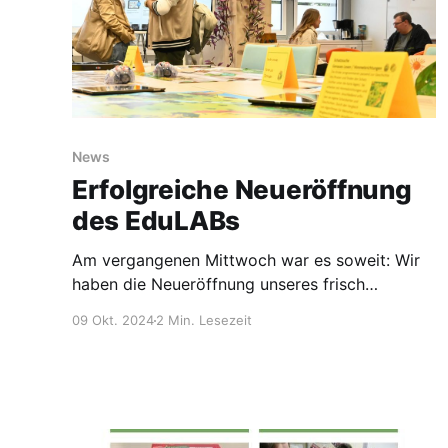
News
Erfolgreiche Neueröffnung
des EduLABs
Am vergangenen Mittwoch war es soweit: Wir
haben die Neueröffnung unseres frisch
renovierten EduLABs im Medienzentrum des
09 Okt. 2024
2 Min. Lesezeit
Kreises Steinfurt gefeiert. Gemeinsam mit
zahlreichen Besucherinnen und Besuchern
konnten wir die neuen Räume sowie modernste
Technik ausgiebig erkunden. Landrat Dr.
Sommer eröffnete das EduLAB am Nachmittag