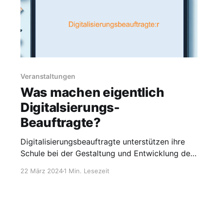
Veranstaltungen
Was machen eigentlich
Digitalsierungs-
Beauftragte?
Digitalisierungsbeauftragte unterstützen ihre
Schule bei der Gestaltung und Entwicklung des
Lernens und Lehrens in der digitalen Welt. Sie
22 März 2024
1 Min. Lesezeit
werden von der Schulleitung jeder öffentlichen
Schule beauftragt. Orientiert an den schulischen
Rahmenbedingungen vereinbart die
Schulleitung zusammen mit dem oder der