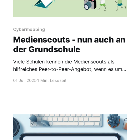
Cybermobbing
Medienscouts - nun auch an
der Grundschule
Viele Schulen kennen die Medienscouts als
hilfreiches Peer-to-Peer-Angebot, wenn es um
die Entwicklung von Medienkompetenz geht.
01 Juli 2025
1 Min. Lesezeit
Speziell ausgebildete Schülerinnen und Schüler
sensibilisieren, klären auf und geben
niederschwellig Tipps zu Themen wie
Cybermobbing, Cybergrooming,
Internetsicherheit und Umgang mit dem
Smartphone. Die Landesanstalt für Medien
NRW konnte seit dem