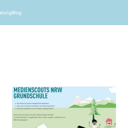
atung
Blog