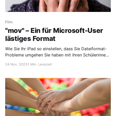
Film
"mov" – Ein für Microsoft-User
lästiges Format
Wie Sie Ihr iPad so einstellen, dass Sie Dateiformat-
Probleme umgehen Sie haben mit ihren Schülerinnen
und Schülern ein Projekt per Video mit dem iPad
24 Nov. 2023
1 Min. Lesezeit
dokumentiert. Zum Schnitt können Sie nun das
kostenlos im Startumfang enthaltende
Videoschnittprogramm iMovie nutzen. Dadurch dass
die Schnitt- und Bearbeitungsfunktionen begrenzt
sind, lässt es sich