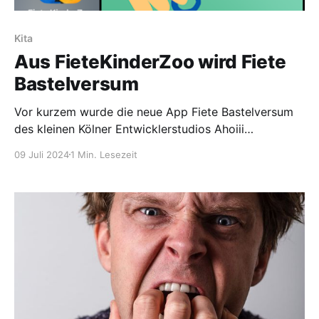
Kita
Aus FieteKinderZoo wird Fiete
Bastelversum
Vor kurzem wurde die neue App Fiete Bastelversum
des kleinen Kölner Entwicklerstudios Ahoiii
Entertainment herausgebracht. Sie ersetzt die Fiete
09 Juli 2024
1 Min. Lesezeit
KinderZoo-App, die in den letzten Jahren nicht mehr
ganz reibungslos lief. Die neue App überzeugt mit
einem liebevollen und ruhigen Design. Während bei
Fiete KinderZoo nur eine Umgebung gestaltet werden