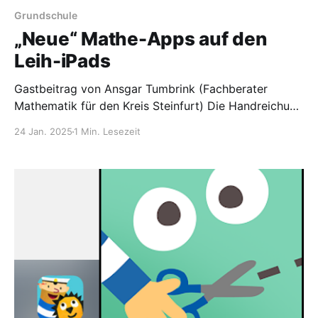
Grundschule
„Neue“ Mathe-Apps auf den
Leih-iPads
Gastbeitrag von Ansgar Tumbrink (Fachberater
Mathematik für den Kreis Steinfurt) Die Handreichung
„Digitale Medien im Mathematikunterricht – Leitideen
24 Jan. 2025
1 Min. Lesezeit
und Anregungen für den Unterricht“ (https://pikas-
digi.dzlm.de/sites/pikasdg/files/uploads/handreichun
g_digitale_medien_im_mathematikunterricht.pdf) ist
im Sommer 2024 erschienen und an alle Schulen von
NRW verschickt worden.