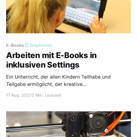
E-Books
Empfohlen
Arbeiten mit E-Books in
inklusiven Settings
Ein Unterricht, der allen Kindern Teilhabe und
Teilgabe ermöglicht, der kreative
Ausdrucksmöglichkeiten und gemeinsames Arbeiten
17 Aug. 2022
2 Min. Lesezeit
eröffnet, der individuelle Unterstützung bei
Schwierigkeiten und zusätzlichen Input für schneller
Lernende anbietet, … inklusive Settings sind bei aller
Normalität weiterhin eine Herausforderung für
Lehrende. Besonders hilfreich kann der Einsatz und
die Kombination analoger und digitaler